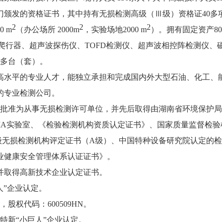
门颁发的资格证书，其中持有无损检测高级（Ⅲ级）资格证40多
2
2
2
0 m
（办公场所 2000m
，实验场地
2
000 m
）。拥有固定资产
80
爬行器、超声波探伤仪、TOFD检测仪、超声波相控阵检测仪、
00多台（套）。
高水平的专业人才，能独立承担和完成国内外大型石油、化工、
的专业检测公司。
督局批准为从事无损检测许可单位，并先后取得由湖南省环境保护
MA实验室、《检验检测机构资质认定证书》
、
国家质量监督检验
级无损检测机构评定证书
（A级）、中国特种设备研究院认定的
业健康安全管理体系认证证书》。
，并取得高新技术企业认定证书。
人”企业认定。
股权代码：600509HN。
特新
“小巨人”企业认定。