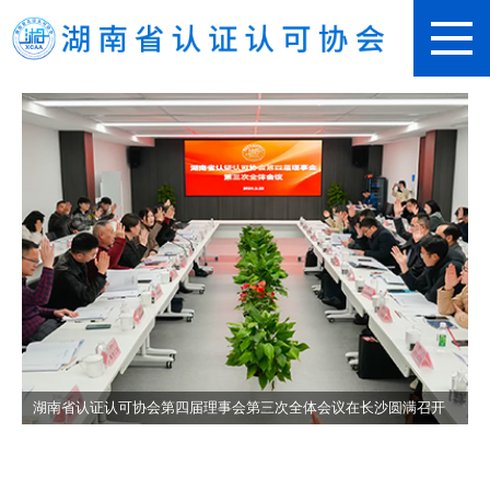
湖南省认证认可协会第四届理事会第三次全体会议在长沙圆满召开